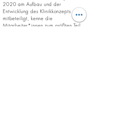
2020 am Aufbau und der
Entwicklung des Klinikkonzepts
mitbeteiligt, kenne die
Mitarbeiter*innen zum größten Teil
persönlich und schätze Ihre Arbeit
außerordentlich.
Wenn sie als Patient*in / Klient*in
einmal eine Auszeit aus einer Krise
heraus benötigen, wenn Sie nach
einer Neuorientierung suchen oder
wenn Sie schlichtweg einfach nach
einem Ort suchen, an dem Sie sich
weiterentwickeln möchten, kann dies
der richtige Platz für sie sein. Wie
keine andere psychosomatische Klinik
werden Ihnen hier alle
Mitarbeiter*innen auf Augenhöhe
begegnen und mit Ihnen zusammen