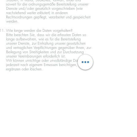
soweit für die ordnungsgemäße Bereitstellung unserer
Dienste und/oder gesetzlich vorgeschrieben (wie
nachstehend weiter erläutert) in anderen
Rechtsordnungen gepflegt, verarbeitet und gespeichert
werden.
Wie lange werden die Daten vorgehalten?
Bitte beachten Sie, dass wir die erfassten Daten so
lange aufbewahren, wie es für die Bereitstellung
unserer Dienste, zur Einhaltung unserer gesetzlichen
und vertraglichen Verpflichtungen gegenüber Ihnen, zur
Beilegung von Streitigkeiten und zur Durchsetzung
unserer Vereinbarungen erforderlich ist.
Wir können unrichtige oder unvollständige Daten
jederzeit nach eigenem Ermessen berichtigen,
ergänzen oder löschen.
Wie schützen wir die Daten?
Der Hosting-Dienst für unserer digitalen Assets stellt uns
die Online-Plattform zu Verfügung, über die wir Ihnen
unsere Dienste anbieten können. Ihre Daten können
über die Datenspeicherung, Datenbanken und
allgemeine Anwendungen unseres Hosting-Anbieters
gespeichert werden. Er speichert Ihre Daten auf
sicheren Servern hinter einer Firewall und er bietet
sicheren HTTPS-Zugriff auf die meisten Bereiche seiner
Dienste.
Ungeachtet der von uns und unserem Hosting-Anbieter
ergriffenen Maßnahmen und Bemühungen können und
werden wir keinen absoluten Schutz und keine
absolute Sicherheit der Daten garantieren, die Sie