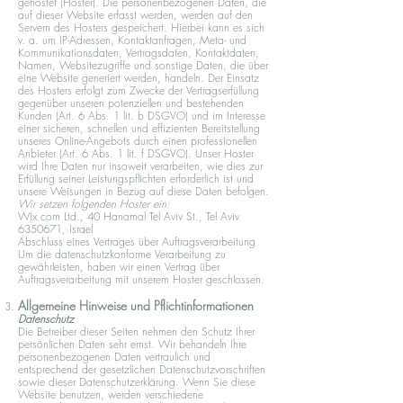
gehostet (Hoster). Die personenbezogenen Daten, die
auf dieser Website erfasst werden, werden auf den
Servern des Hosters gespeichert. Hierbei kann es sich
v. a. um IP-Adressen, Kontaktanfragen, Meta- und
Kommunikationsdaten, Vertragsdaten, Kontaktdaten,
Namen, Websitezugriffe und sonstige Daten, die über
eine Website generiert werden, handeln. Der Einsatz
des Hosters erfolgt zum Zwecke der Vertragserfüllung
gegenüber unseren potenziellen und bestehenden
Kunden (Art. 6 Abs. 1 lit. b DSGVO) und im Interesse
einer sicheren, schnellen und effizienten Bereitstellung
unseres Online-Angebots durch einen professionellen
Anbieter (Art. 6 Abs. 1 lit. f DSGVO). Unser Hoster
wird Ihre Daten nur insoweit verarbeiten, wie dies zur
Erfüllung seiner Leistungspflichten erforderlich ist und
unsere Weisungen in Bezug auf diese Daten befolgen.
Wir setzen folgenden Hoster ein:
Wix.com Ltd., 40 Hanamal Tel Aviv St., Tel Aviv
6350671, Israel
Abschluss eines Vertrages über Auftragsverarbeitung
Um die datenschutzkonforme Verarbeitung zu
gewährleisten, haben wir einen Vertrag über
Auftragsverarbeitung mit unserem Hoster geschlossen.
Allgemeine Hinweise und Pflichtinformationen
Datenschutz
Die Betreiber dieser Seiten nehmen den Schutz Ihrer
persönlichen Daten sehr ernst. Wir behandeln Ihre
personenbezogenen Daten vertraulich und
entsprechend der gesetzlichen Datenschutzvorschriften
sowie dieser Datenschutzerklärung. Wenn Sie diese
Website benutzen, werden verschiedene