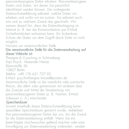
personenbezogene Daten erhoben. Personenbezogene
Daten sind Daten, mit denen Sie persönlich
identifiziert werden können. Die vorliegende
Datenschutzerklärung erläutert, welche Daten wir
erheben und wofür wir sie nutzen. Sie erläutert auch,
wie und zu welchem Zweck das geschieht. Wir
weisen darauf hin, dass die Datenübertragung im
Internet (z. B. bei der Kommunikation per E-Mail)
Sicherheitslücken aufweisen kann. Ein lückenloser
Schutz der Daten vor dem Zugriff durch Dritte ist nicht
möglich.
Hinweis zur verantwortlichen Stelle
Die verantwortliche Stelle für die Datenverarbeitung auf
dieser Website ist:
Therapie & Coaching in Schöneberg
Dipl.-Psych. Alexander Henze
Ebersstraße 36
10827 Berlin
Telefon: +49 176 631 727 92
E-Mail: psychotherapie.henze@posteo.de
Verantwortliche Stelle ist die natürliche oder juristische
Person, die allein oder gemeinsam mit anderen über
die Zwecke und Mittel der Verarbeitung von
personenbezogenen Daten (z. B. Namen, E-Mail-
Adressen o. Ä.) entscheidet.
Speicherdauer
Soweit innerhalb dieser Datenschutzerklärung keine
speziellere Speicherdauer genannt wurde, verbleiben
Ihre personenbezogenen Daten bei uns, bis der Zweck
für die Datenverarbeitung entfällt. Wenn Sie ein
berechtigtes Löschersuchen geltend machen oder eine
Einwilligung zur Datenverarbeitung widerrufen, werden