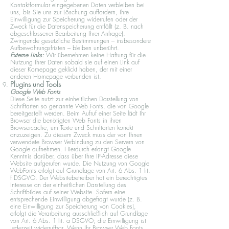
Kontaktformular eingegebenen Daten verbleiben bei
uns, bis Sie uns zur Löschung auffordern, Ihre
Einwilligung zur Speicherung widerrufen oder der
Zweck für die Datenspeicherung entfällt (z. B. nach
abgeschlossener Bearbeitung Ihrer Anfrage).
Zwingende gesetzliche Bestimmungen – insbesondere
Aufbewahrungsfristen – bleiben unberührt.
Externe Links:
Wir übernehmen keine Haftung für die
Nutzung Ihrer Daten sobald sie auf einen Link auf
dieser Komepage geklickt haben, der mit einer
anderen Homepage verbunden ist.
Plugins und Tools
Google Web Fonts
Diese Seite nutzt zur einheitlichen Darstellung von
Schriftarten so genannte Web Fonts, die von Google
bereitgestellt werden. Beim Aufruf einer Seite lädt Ihr
Browser die benötigten Web Fonts in ihren
Browsercache, um Texte und Schriftarten korrekt
anzuzeigen. Zu diesem Zweck muss der von Ihnen
verwendete Browser Verbindung zu den Servern von
Google aufnehmen. Hierdurch erlangt Google
Kenntnis darüber, dass über Ihre IP-Adresse diese
Website aufgerufen wurde. Die Nutzung von Google
WebFonts erfolgt auf Grundlage von Art. 6 Abs. 1 lit.
f DSGVO. Der Websitebetreiber hat ein berechtigtes
Interesse an der einheitlichen Darstellung des
Schriftbildes auf seiner Website. Sofern eine
entsprechende Einwilligung abgefragt wurde (z. B.
eine Einwilligung zur Speicherung von Cookies),
erfolgt die Verarbeitung ausschließlich auf Grundlage
von Art. 6 Abs. 1 lit. a DSGVO; die Einwilligung ist
jederzeit widerrufbar. Wenn Ihr Browser Web Fonts