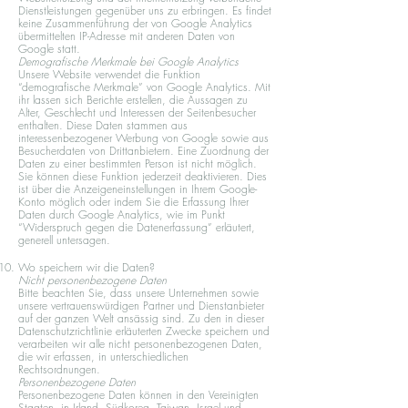
Dienstleistungen gegenüber uns zu erbringen. Es findet
keine Zusammenführung der von Google Analytics
übermittelten IP-Adresse mit anderen Daten von
Google statt.
Demografische Merkmale bei Google Analytics
Unsere Website verwendet die Funktion
“demografische Merkmale” von Google Analytics. Mit
ihr lassen sich Berichte erstellen, die Aussagen zu
Alter, Geschlecht und Interessen der Seitenbesucher
enthalten. Diese Daten stammen aus
interessenbezogener Werbung von Google sowie aus
Besucherdaten von Drittanbietern. Eine Zuordnung der
Daten zu einer bestimmten Person ist nicht möglich.
Sie können diese Funktion jederzeit deaktivieren. Dies
ist über die Anzeigeneinstellungen in Ihrem Google-
Konto möglich oder indem Sie die Erfassung Ihrer
Daten durch Google Analytics, wie im Punkt
“Widerspruch gegen die Datenerfassung” erläutert,
generell untersagen.
Wo speichern wir die Daten?
Nicht personenbezogene Daten
Bitte beachten Sie, dass unsere Unternehmen sowie
unsere vertrauenswürdigen Partner und Dienstanbieter
auf der ganzen Welt ansässig sind. Zu den in dieser
Datenschutzrichtlinie erläuterten Zwecke speichern und
verarbeiten wir alle nicht personenbezogenen Daten,
die wir erfassen, in unterschiedlichen
Rechtsordnungen.
Personenbezogene Daten
Personenbezogene Daten können in den Vereinigten
Staaten, in Irland, Südkorea, Taiwan, Israel und