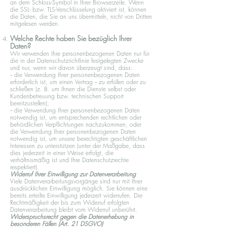
an dem Schloss-Symbol in Ihrer Browserzeile. Wenn
die SSL- bzw. TLS-Verschlüsselung aktiviert ist, können
die Daten, die Sie an uns übermitteln, nicht von Dritten
mitgelesen werden.
Welche Rechte haben Sie bezüglich Ihrer
Daten?
Wir verwenden Ihre personenbezogenen Daten nur für
die in der Datenschutzrichtlinie festgelegten Zwecke
und nur, wenn wir davon überzeugt sind, dass:
-- die Verwendung Ihrer personenbezogenen Daten
erforderlich ist, um einen Vertrag -- zu erfüllen oder zu
schließen (z. B. um Ihnen die Dienste selbst oder
Kundenbetreuung bzw. technischen Support
bereitzustellen);
-- die Verwendung Ihrer personenbezogenen Daten
notwendig ist, um entsprechenden rechtlichen oder
behördlichen Verpflichtungen nachzukommen, oder
die Verwendung Ihrer personenbezogenen Daten
notwendig ist, um unsere berechtigten geschäftlichen
Interessen zu unterstützen (unter der Maßgabe, dass
dies jederzeit in einer Weise erfolgt, die
verhältnismäßig ist und Ihre Datenschutzrechte
respektiert).
Widerruf Ihrer Einwilligung zur Datenverarbeitung
Viele Datenverarbeitungsvorgänge sind nur mit Ihrer
ausdrücklichen Einwilligung möglich. Sie können eine
bereits erteilte Einwilligung jederzeit widerrufen. Die
Rechtmäßigkeit der bis zum Widerruf erfolgten
Datenverarbeitung bleibt vom Widerruf unberührt.
Widerspruchsrecht gegen die Datenerhebung in
besonderen Fällen (Art. 21 DSGVO)