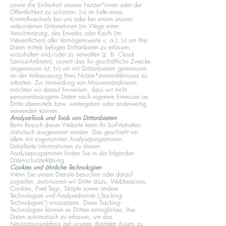
sowie die Sicherheit unserer Nutzer*innen oder der
Öffentlichkeit zu schützen; (iv) im Falle eines
Kontrollwechsels bei uns oder bei einem unserer
verbundenen Unternehmen (im Wege einer
Verschmelzung, des Erwerbs oder Kaufs (im
Wesentlichen) aller Vermögenswerte u. a.); (v) um Ihre
Daten mittels befugter Drittanbieter zu erfassen,
vorzuhalten und/oder zu verwalten (z. B. Cloud-
Service-Anbieter), soweit dies für geschäftliche Zwecke
angemessen ist; (vi) um mit Drittanbietern gemeinsam
an der Verbesserung Ihres Nutzer*innenerlebnisses zu
arbeiten. Zur Vermeidung von Missverständnissen
möchten wir darauf hinweisen, dass wir nicht
personenbezogene Daten nach eigenem Ermessen an
Dritte übermitteln bzw. weitergeben oder anderweitig
verwenden können.
Analyse-Tools und Tools von Drittanbietern
Beim Besuch dieser Website kann Ihr Surf-Verhalten
statistisch ausgewertet werden. Das geschieht vor
allem mit sogenannten Analyseprogrammen.
Detaillierte Informationen zu diesen
Analyseprogrammen finden Sie in der folgenden
Datenschutzerklärung.
Cookies und ähnliche Technologien
Wenn Sie unsere Dienste besuchen oder darauf
zugreifen, autorisieren wir Dritte dazu, Webbeacons,
Cookies, Pixel Tags, Skripte sowie andere
Technologien und Analysedienste („Tracking-
Technologien“) einzusetzen. Diese Tracking-
Technologien können es Dritten ermöglichen, Ihre
Daten automatisch zu erfassen, um das
Navigationserlebnis auf unseren digitalen Assets zu