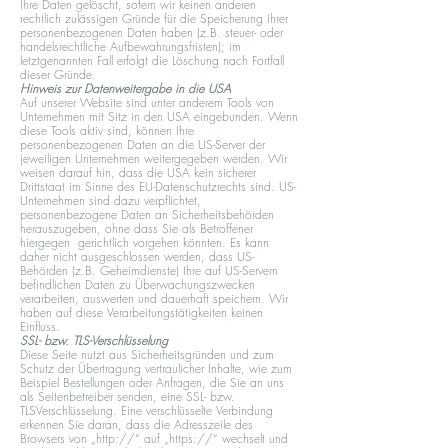
Ihre Daten gelöscht, sofern wir keinen anderen
rechtlich zulässigen Gründe für die Speicherung Ihrer
personenbezogenen Daten haben (z.B. steuer- oder
handelsrechtliche Aufbewahrungsfristen); im
letztgenannten Fall erfolgt die Löschung nach Fortfall
dieser Gründe.
Hinweis zur Datenweitergabe in die USA
Auf unserer Website sind unter anderem Tools von
Unternehmen mit Sitz in den USA eingebunden. Wenn
diese Tools aktiv sind, können Ihre
personenbezogenen Daten an die US-Server der
jeweiligen Unternehmen weitergegeben werden. Wir
weisen darauf hin, dass die USA kein sicherer
Drittstaat im Sinne des EU-Datenschutzrechts sind. US-
Unternehmen sind dazu verpflichtet,
personenbezogene Daten an Sicherheitsbehörden
herauszugeben, ohne dass Sie als Betroffener
hiergegen gerichtlich vorgehen könnten. Es kann
daher nicht ausgeschlossen werden, dass US-
Behörden (z.B. Geheimdienste) Ihre auf US-Servern
befindlichen Daten zu Überwachungszwecken
verarbeiten, auswerten und dauerhaft speichern. Wir
haben auf diese Verarbeitungstätigkeiten keinen
Einfluss.
SSL- bzw. TLS-Verschlüsselung
Diese Seite nutzt aus Sicherheitsgründen und zum
Schutz der Übertragung vertraulicher Inhalte, wie zum
Beispiel Bestellungen oder Anfragen, die Sie an uns
als Seitenbetreiber senden, eine SSL- bzw.
TLSVerschlüsselung. Eine verschlüsselte Verbindung
erkennen Sie daran, dass die Adresszeile des
Browsers von „http://“ auf „https://“ wechselt und