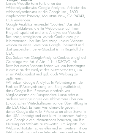
Unsere Website kann Funktionen des
Webanalysedienstes Google Analytics. Anbieter des
Webanalysedienstes ist die Google Inc., 1600
Amphitheatre Parkway, Mountain View, CA 94043,
USA verwenden.
Google Analytics verwendet "Cookies." Das sind
kleine Textdateien, die Ihr Webbrowser auf Ihrem
Endgerät speichert und eine Analyse der Website-
Benutzung ermöglichen. Mittels Cookie erzeugte
Informationen über Ihre Benutzung unserer Website
werden an einen Server von Google übermittelt und
dort gespeichert. Server-Standort ist im Regelfall die
USA.
Das Setzen von Google-Analytics-Cookies erfolgt auf
Grundlage von Art. 6 Abs. 1 lit. f DSGVO. Als
Betreiber dieser Website haben wir ein berechtigtes
Interesse an der Analyse des Nutzerverhaltens, um
unser Webangebot und ggf. auch Werbung zu
optimieren.
Wir setzen Google Analytics in Verbindung mit der
Funktion IP-Anonymisierung ein. Sie gewährleistet,
dass Google Ihre IP-Adresse innerhalb von
Mitgliedstaaten der Europäischen Union oder in
anderen Vertragsstaaten des Abkommens über den
Europäischen Wirtschaftsraum vor der Übermittlung in
die USA kürzt. Es kann Ausnahmefälle geben, in
denen Google die volle IP-Adresse an einen Server in
den USA überträgt und dort kürzt. In unserem Auftrag
wird Google diese Informationen benutzen, um Ihre
Nutzung der Website auszuwerten, um Reports über
Websiteaktivitäten zu erstellen und um weitere mit der
Websitenutzung und der Internetnutzung verbundene