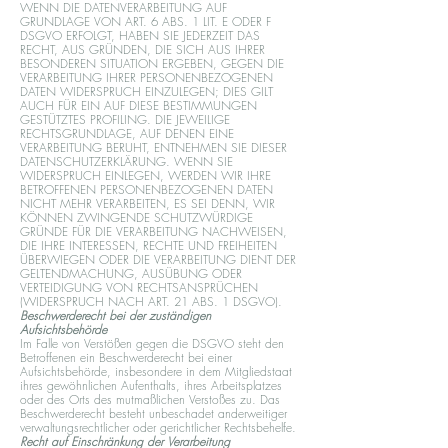
WENN DIE DATENVERARBEITUNG AUF
GRUNDLAGE VON ART. 6 ABS. 1 LIT. E ODER F
DSGVO ERFOLGT, HABEN SIE JEDERZEIT DAS
RECHT, AUS GRÜNDEN, DIE SICH AUS IHRER
BESONDEREN SITUATION ERGEBEN, GEGEN DIE
VERARBEITUNG IHRER PERSONENBEZOGENEN
DATEN WIDERSPRUCH EINZULEGEN; DIES GILT
AUCH FÜR EIN AUF DIESE BESTIMMUNGEN
GESTÜTZTES PROFILING. DIE JEWEILIGE
RECHTSGRUNDLAGE, AUF DENEN EINE
VERARBEITUNG BERUHT, ENTNEHMEN SIE DIESER
DATENSCHUTZERKLÄRUNG. WENN SIE
WIDERSPRUCH EINLEGEN, WERDEN WIR IHRE
BETROFFENEN PERSONENBEZOGENEN DATEN
NICHT MEHR VERARBEITEN, ES SEI DENN, WIR
KÖNNEN ZWINGENDE SCHUTZWÜRDIGE
GRÜNDE FÜR DIE VERARBEITUNG NACHWEISEN,
DIE IHRE INTERESSEN, RECHTE UND FREIHEITEN
ÜBERWIEGEN ODER DIE VERARBEITUNG DIENT DER
GELTENDMACHUNG, AUSÜBUNG ODER
VERTEIDIGUNG VON RECHTSANSPRÜCHEN
(WIDERSPRUCH NACH ART. 21 ABS. 1 DSGVO).
Beschwerderecht bei der zuständigen
Aufsichtsbehörde
Im Falle von Verstößen gegen die DSGVO steht den
Betroffenen ein Beschwerderecht bei einer
Aufsichtsbehörde, insbesondere in dem Mitgliedstaat
ihres gewöhnlichen Aufenthalts, ihres Arbeitsplatzes
oder des Orts des mutmaßlichen Verstoßes zu. Das
Beschwerderecht besteht unbeschadet anderweitiger
verwaltungsrechtlicher oder gerichtlicher Rechtsbehelfe.
Recht auf Einschränkung der Verarbeitung