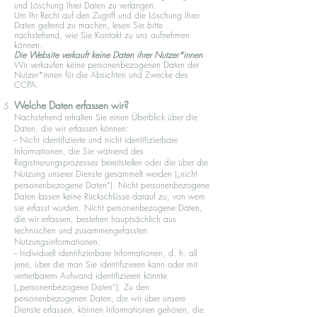
und Löschung Ihrer Daten zu verlangen.
Um Ihr Recht auf den Zugriff und die Löschung Ihrer
Daten geltend zu machen, lesen Sie bitte
nachstehend, wie Sie Kontakt zu uns aufnehmen
können.
Die Website verkauft keine Daten ihrer Nutzer*innen
Wir verkaufen keine personenbezogenen Daten der
Nutzer*innen für die Absichten und Zwecke des
CCPA.
Welche Daten erfassen wir?
Nachstehend erhalten Sie einen Überblick über die
Daten, die wir erfassen können:
-- Nicht identifizierte und nicht identifizierbare
Informationen, die Sie während des
Registrierungsprozesses bereitstellen oder die über die
Nutzung unserer Dienste gesammelt werden („nicht
personenbezogene Daten“). Nicht personenbezogene
Daten lassen keine Rückschlüsse darauf zu, von wem
sie erfasst wurden. Nicht personenbezogene Daten,
die wir erfassen, bestehen hauptsächlich aus
technischen und zusammengefassten
Nutzungsinformationen.
-- Individuell identifizierbare Informationen, d. h. all
jene, über die man Sie identifizieren kann oder mit
vertretbarem Aufwand identifizieren könnte
(„personenbezogene Daten“). Zu den
personenbezogenen Daten, die wir über unsere
Dienste erfassen, können Informationen gehören, die