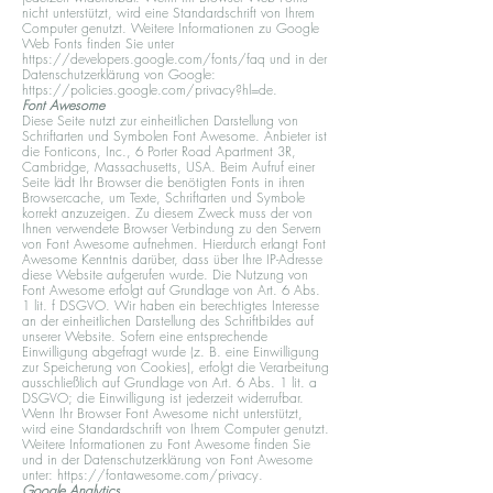
nicht unterstützt, wird eine Standardschrift von Ihrem
Computer genutzt. Weitere Informationen zu Google
Web Fonts finden Sie unter
https://developers.google.com/fonts/faq und in der
Datenschutzerklärung von Google:
https://policies.google.com/privacy?hl=de.
Font Awesome
Diese Seite nutzt zur einheitlichen Darstellung von
Schriftarten und Symbolen Font Awesome. Anbieter ist
die Fonticons, Inc., 6 Porter Road Apartment 3R,
Cambridge, Massachusetts, USA. Beim Aufruf einer
Seite lädt Ihr Browser die benötigten Fonts in ihren
Browsercache, um Texte, Schriftarten und Symbole
korrekt anzuzeigen. Zu diesem Zweck muss der von
Ihnen verwendete Browser Verbindung zu den Servern
von Font Awesome aufnehmen. Hierdurch erlangt Font
Awesome Kenntnis darüber, dass über Ihre IP-Adresse
diese Website aufgerufen wurde. Die Nutzung von
Font Awesome erfolgt auf Grundlage von Art. 6 Abs.
1 lit. f DSGVO. Wir haben ein berechtigtes Interesse
an der einheitlichen Darstellung des Schriftbildes auf
unserer Website. Sofern eine entsprechende
Einwilligung abgefragt wurde (z. B. eine Einwilligung
zur Speicherung von Cookies), erfolgt die Verarbeitung
ausschließlich auf Grundlage von Art. 6 Abs. 1 lit. a
DSGVO; die Einwilligung ist jederzeit widerrufbar.
Wenn Ihr Browser Font Awesome nicht unterstützt,
wird eine Standardschrift von Ihrem Computer genutzt.
Weitere Informationen zu Font Awesome finden Sie
und in der Datenschutzerklärung von Font Awesome
unter: https://fontawesome.com/privacy.
Google Analytics