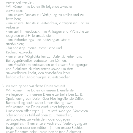
verwendet werden.
Wir können Ihre Daten für folgende Zwecke
verwenden:
-- um unsere Dienste zur Verfügung zu stellen und zu
betreiben;
-- um unsere Dienste zu entwickeln, anzupassen und zu
verbessern;
-- um auf Ihr Feedback, Ihre Anfragen und Wünsche zu
reagieren und Hilfe anzubieten;
-- um Anforderungs- und Nutzungsmuster zu
analysieren;
-- für sonstige interne, statistische und
Recherchezwecke;
-- um unsere Möglichkeiten zur Datensicherheit und
Betrugsprävention verbessern zu können;
-- um Verstöße zu untersuchen und unsere Bedingungen
und Richtlinien durchzusetzen sowie um dem
anwendbaren Recht, den Vorschriften bzw.
behördlichen Anordnungen zu entsprechen.
An wen geben wir diese Daten weiter?
Wir können Ihre Daten an unsere Dienstleister
weitergeben, um unsere Dienste zu betreiben (z. B.
Speicherung von Daten über Hosting-Dienste Dritter,
Bereitstellung technischer Unterstützung usw.).
Wir können Ihre Daten auch unter folgenden
Umständen offenlegen: (i) um rechtswidrige Aktivitäten
oder sonstiges Fehlverhalten zu untersuchen,
aufzudecken, zu verhindern oder dagegen
vorzugehen; (ii) um unsere Rechte auf Verteidigung zu
begründen oder auszuüben; (iii) um unsere Rechte,
unser Eigentum oder unsere persönliche Sicherheit