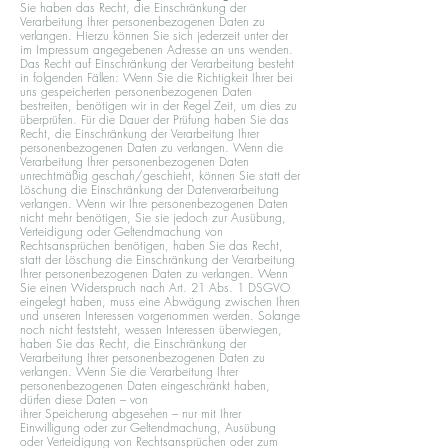
Sie haben das Recht, die Einschränkung der
Verarbeitung Ihrer personenbezogenen Daten zu
verlangen. Hierzu können Sie sich jederzeit unter der
im Impressum angegebenen Adresse an uns wenden.
Das Recht auf Einschränkung der Verarbeitung besteht
in folgenden Fällen: Wenn Sie die Richtigkeit Ihrer bei
uns gespeicherten personenbezogenen Daten
bestreiten, benötigen wir in der Regel Zeit, um dies zu
überprüfen. Für die Dauer der Prüfung haben Sie das
Recht, die Einschränkung der Verarbeitung Ihrer
personenbezogenen Daten zu verlangen. Wenn die
Verarbeitung Ihrer personenbezogenen Daten
unrechtmäßig geschah/geschieht, können Sie statt der
Löschung die Einschränkung der Datenverarbeitung
verlangen. Wenn wir Ihre personenbezogenen Daten
nicht mehr benötigen, Sie sie jedoch zur Ausübung,
Verteidigung oder Geltendmachung von
Rechtsansprüchen benötigen, haben Sie das Recht,
statt der Löschung die Einschränkung der Verarbeitung
Ihrer personenbezogenen Daten zu verlangen. Wenn
Sie einen Widerspruch nach Art. 21 Abs. 1 DSGVO
eingelegt haben, muss eine Abwägung zwischen Ihren
und unseren Interessen vorgenommen werden. Solange
noch nicht feststeht, wessen Interessen überwiegen,
haben Sie das Recht, die Einschränkung der
Verarbeitung Ihrer personenbezogenen Daten zu
verlangen. Wenn Sie die Verarbeitung Ihrer
personenbezogenen Daten eingeschränkt haben,
dürfen diese Daten – von
ihrer Speicherung abgesehen – nur mit Ihrer
Einwilligung oder zur Geltendmachung, Ausübung
oder Verteidigung von Rechtsansprüchen oder zum