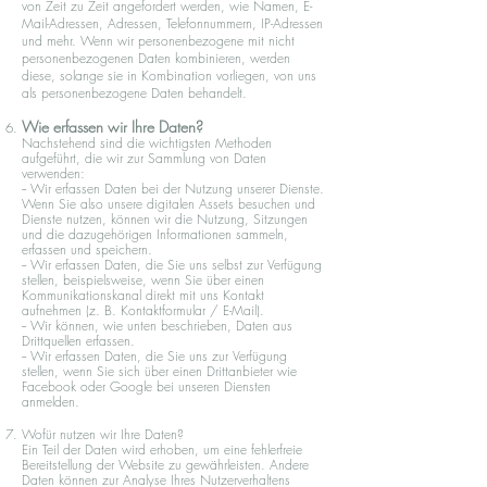
von Zeit zu Zeit angefordert werden, wie Namen, E-
Mail-Adressen, Adressen, Telefonnummern, IP-Adressen
und mehr. Wenn wir personenbezogene mit nicht
personenbezogenen Daten kombinieren, werden
diese, solange sie in Kombination vorliegen, von uns
als personenbezogene Daten behandelt.
Wie erfassen wir Ihre Daten?
Nachstehend sind die wichtigsten Methoden
aufgeführt, die wir zur Sammlung von Daten
verwenden:
-- Wir erfassen Daten bei der Nutzung unserer Dienste.
Wenn Sie also unsere digitalen Assets besuchen und
Dienste nutzen, können wir die Nutzung, Sitzungen
und die dazugehörigen Informationen sammeln,
erfassen und speichern.
-- Wir erfassen Daten, die Sie uns selbst zur Verfügung
stellen, beispielsweise, wenn Sie über einen
Kommunikationskanal direkt mit uns Kontakt
aufnehmen (z. B. Kontaktformular / E-Mail).
-- Wir können, wie unten beschrieben, Daten aus
Drittquellen erfassen.
-- Wir erfassen Daten, die Sie uns zur Verfügung
stellen, wenn Sie sich über einen Drittanbieter wie
Facebook oder Google bei unseren Diensten
anmelden.
Wofür nutzen wir Ihre Daten?
Ein Teil der Daten wird erhoben, um eine fehlerfreie
Bereitstellung der Website zu gewährleisten. Andere
Daten können zur Analyse Ihres Nutzerverhaltens