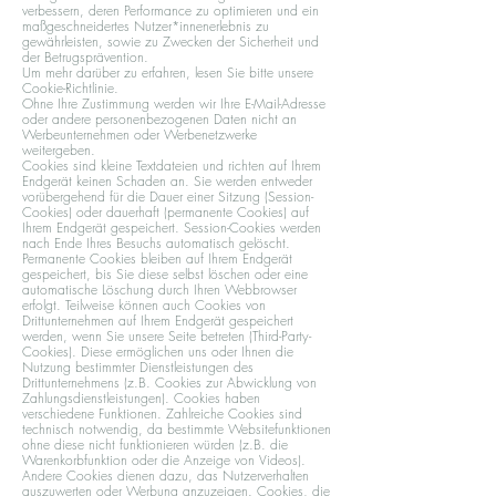
verbessern, deren Performance zu optimieren und ein
maßgeschneidertes Nutzer*innenerlebnis zu
gewährleisten, sowie zu Zwecken der Sicherheit und
der Betrugsprävention.
Um mehr darüber zu erfahren, lesen Sie bitte unsere
Cookie-Richtlinie.
Ohne Ihre Zustimmung werden wir Ihre E-Mail-Adresse
oder andere personenbezogenen Daten nicht an
Werbeunternehmen oder Werbenetzwerke
weitergeben.
Cookies sind kleine Textdateien und richten auf Ihrem
Endgerät keinen Schaden an. Sie werden entweder
vorübergehend für die Dauer einer Sitzung (Session-
Cookies) oder dauerhaft (permanente Cookies) auf
Ihrem Endgerät gespeichert. Session-Cookies werden
nach Ende Ihres Besuchs automatisch gelöscht.
Permanente Cookies bleiben auf Ihrem Endgerät
gespeichert, bis Sie diese selbst löschen oder eine
automatische Löschung durch Ihren Webbrowser
erfolgt. Teilweise können auch Cookies von
Drittunternehmen auf Ihrem Endgerät gespeichert
werden, wenn Sie unsere Seite betreten (Third-Party-
Cookies). Diese ermöglichen uns oder Ihnen die
Nutzung bestimmter Dienstleistungen des
Drittunternehmens (z.B. Cookies zur Abwicklung von
Zahlungsdienstleistungen). Cookies haben
verschiedene Funktionen. Zahlreiche Cookies sind
technisch notwendig, da bestimmte Websitefunktionen
ohne diese nicht funktionieren würden (z.B. die
Warenkorbfunktion oder die Anzeige von Videos).
Andere Cookies dienen dazu, das Nutzerverhalten
auszuwerten oder Werbung anzuzeigen. Cookies, die