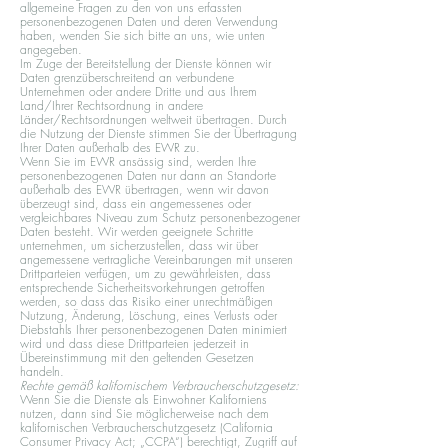
allgemeine Fragen zu den von uns erfassten
personenbezogenen Daten und deren Verwendung
haben, wenden Sie sich bitte an uns, wie unten
angegeben.
Im Zuge der Bereitstellung der Dienste können wir
Daten grenzüberschreitend an verbundene
Unternehmen oder andere Dritte und aus Ihrem
Land/Ihrer Rechtsordnung in andere
Länder/Rechtsordnungen weltweit übertragen. Durch
die Nutzung der Dienste stimmen Sie der Übertragung
Ihrer Daten außerhalb des EWR zu.
Wenn Sie im EWR ansässig sind, werden Ihre
personenbezogenen Daten nur dann an Standorte
außerhalb des EWR übertragen, wenn wir davon
überzeugt sind, dass ein angemessenes oder
vergleichbares Niveau zum Schutz personenbezogener
Daten besteht. Wir werden geeignete Schritte
unternehmen, um sicherzustellen, dass wir über
angemessene vertragliche Vereinbarungen mit unseren
Drittparteien verfügen, um zu gewährleisten, dass
entsprechende Sicherheitsvorkehrungen getroffen
werden, so dass das Risiko einer unrechtmäßigen
Nutzung, Änderung, Löschung, eines Verlusts oder
Diebstahls Ihrer personenbezogenen Daten minimiert
wird und dass diese Drittparteien jederzeit in
Übereinstimmung mit den geltenden Gesetzen
handeln.
Rechte gemäß kalifornischem Verbraucherschutzgesetz:
Wenn Sie die Dienste als Einwohner Kaliforniens
nutzen, dann sind Sie möglicherweise nach dem
kalifornischen Verbraucherschutzgesetz (California
Consumer Privacy Act; „CCPA“) berechtigt, Zugriff auf