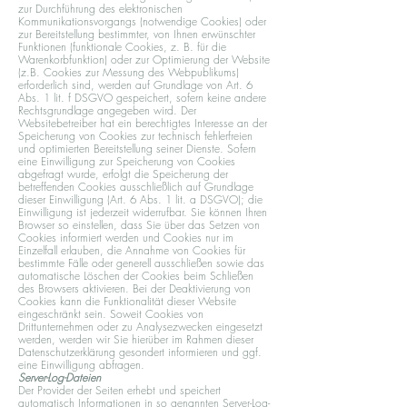
zur Durchführung des elektronischen
Kommunikationsvorgangs (notwendige Cookies) oder
zur Bereitstellung bestimmter, von Ihnen erwünschter
Funktionen (funktionale Cookies, z. B. für die
Warenkorbfunktion) oder zur Optimierung der Website
(z.B. Cookies zur Messung des Webpublikums)
erforderlich sind, werden auf Grundlage von Art. 6
Abs. 1 lit. f DSGVO gespeichert, sofern keine andere
Rechtsgrundlage angegeben wird. Der
Websitebetreiber hat ein berechtigtes Interesse an der
Speicherung von Cookies zur technisch fehlerfreien
und optimierten Bereitstellung seiner Dienste. Sofern
eine Einwilligung zur Speicherung von Cookies
abgefragt wurde, erfolgt die Speicherung der
betreffenden Cookies ausschließlich auf Grundlage
dieser Einwilligung (Art. 6 Abs. 1 lit. a DSGVO); die
Einwilligung ist jederzeit widerrufbar. Sie können Ihren
Browser so einstellen, dass Sie über das Setzen von
Cookies informiert werden und Cookies nur im
Einzelfall erlauben, die Annahme von Cookies für
bestimmte Fälle oder generell ausschließen sowie das
automatische Löschen der Cookies beim Schließen
des Browsers aktivieren. Bei der Deaktivierung von
Cookies kann die Funktionalität dieser Website
eingeschränkt sein. Soweit Cookies von
Drittunternehmen oder zu Analysezwecken eingesetzt
werden, werden wir Sie hierüber im Rahmen dieser
Datenschutzerklärung gesondert informieren und ggf.
eine Einwilligung abfragen.
Server-Log-Dateien
Der Provider der Seiten erhebt und speichert
automatisch Informationen in so genannten Server-Log-