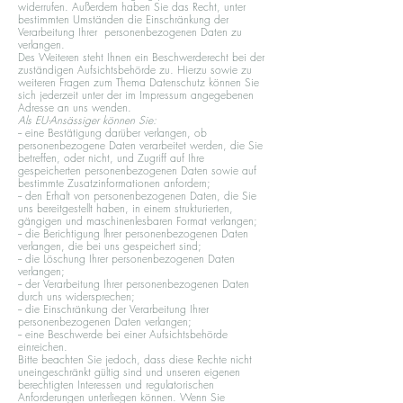
widerrufen. Außerdem haben Sie das Recht, unter
bestimmten Umständen die Einschränkung der
Verarbeitung Ihrer personenbezogenen Daten zu
verlangen.
Des Weiteren steht Ihnen ein Beschwerderecht bei der
zuständigen Aufsichtsbehörde zu. Hierzu sowie zu
weiteren Fragen zum Thema Datenschutz können Sie
sich jederzeit unter der im Impressum angegebenen
Adresse an uns wenden.
Als EU-Ansässiger können Sie:
-- eine Bestätigung darüber verlangen, ob
personenbezogene Daten verarbeitet werden, die Sie
betreffen, oder nicht, und Zugriff auf Ihre
gespeicherten personenbezogenen Daten sowie auf
bestimmte Zusatzinformationen anfordern;
-- den Erhalt von personenbezogenen Daten, die Sie
uns bereitgestellt haben, in einem strukturierten,
gängigen und maschinenlesbaren Format verlangen;
-- die Berichtigung lhrer personenbezogenen Daten
verlangen, die bei uns gespeichert sind;
-- die Löschung Ihrer personenbezogenen Daten
verlangen;
-- der Verarbeitung Ihrer personenbezogenen Daten
durch uns widersprechen;
-- die Einschränkung der Verarbeitung Ihrer
personenbezogenen Daten verlangen;
-- eine Beschwerde bei einer Aufsichtsbehörde
einreichen.
Bitte beachten Sie jedoch, dass diese Rechte nicht
uneingeschränkt gültig sind und unseren eigenen
berechtigten Interessen und regulatorischen
Anforderungen unterliegen können. Wenn Sie