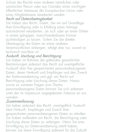
Schutz der Rechte einer anderen natürlichen oder
juristischen Person oder aus Gründen eines wichtigen
öffentlichen Interesses der Europäischen Union oder
eines Mitgliedstaats verarbeitet werden.
Recht auf Datenübertragbarkeit
Sie haben das Recht, Daten, die wir auf Grundlage
Ihrer Einwilligung oder in Erfüllung eines Vertrags
automatisiert verarbeiten, an sich oder an einen Dritten
in einem gängigen, maschinenlesbaren Format
aushändigen zu lassen. Sofern Sie die direkte
Übertragung der Daten an einen anderen
Verantwortlichen verlangen, erfolgt dies nur, soweit es
technisch machbar ist.
Auskunft, Löschung und Berichtigung
Sie haben im Rahmen der geltenden gesetzlichen
Bestimmungen jederzeit das Recht auf unentgeltliche
Auskunft über Ihre gespeicherten personenbezogenen
Daten, deren Herkunft und Empfänger und den Zweck
der Datenverarbeitung und ggf. ein Recht auf
Berichtigung oder Löschung dieser Daten. Hierzu
sowie zu weiteren Fragen zum Thema
personenbezogene Daten können Sie sich jederzeit
unter der im Impressum angegebenen Adresse an uns
wenden.
Zusammenfassung
Sie haben jederzeit das Recht, unentgeltlich Auskunft
über Herkunft, Empfänger und Zweck Ihrer
gespeicherten personenbezogenen Daten zu erhalten.
Sie haben außerdem ein Recht, die Berichtigung oder
Löschung dieser Daten zu verlangen. Wenn Sie eine
Einwilligung zur Datenverarbeitung erteilt haben,
können Sie diese Einwilligung jederzeit für die Zukunft