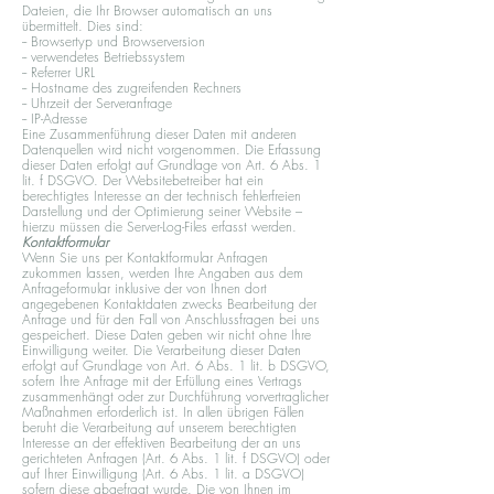
Dateien, die Ihr Browser automatisch an uns
übermittelt. Dies sind:
-- Browsertyp und Browserversion
-- verwendetes Betriebssystem
-- Referrer URL
-- Hostname des zugreifenden Rechners
-- Uhrzeit der Serveranfrage
-- IP-Adresse
Eine Zusammenführung dieser Daten mit anderen
Datenquellen wird nicht vorgenommen. Die Erfassung
dieser Daten erfolgt auf Grundlage von Art. 6 Abs. 1
lit. f DSGVO. Der Websitebetreiber hat ein
berechtigtes Interesse an der technisch fehlerfreien
Darstellung und der Optimierung seiner Website –
hierzu müssen die Server-Log-Files erfasst werden.
Kontaktformular
Wenn Sie uns per Kontaktformular Anfragen
zukommen lassen, werden Ihre Angaben aus dem
Anfrageformular inklusive der von Ihnen dort
angegebenen Kontaktdaten zwecks Bearbeitung der
Anfrage und für den Fall von Anschlussfragen bei uns
gespeichert. Diese Daten geben wir nicht ohne Ihre
Einwilligung weiter. Die Verarbeitung dieser Daten
erfolgt auf Grundlage von Art. 6 Abs. 1 lit. b DSGVO,
sofern Ihre Anfrage mit der Erfüllung eines Vertrags
zusammenhängt oder zur Durchführung vorvertraglicher
Maßnahmen erforderlich ist. In allen übrigen Fällen
beruht die Verarbeitung auf unserem berechtigten
Interesse an der effektiven Bearbeitung der an uns
gerichteten Anfragen (Art. 6 Abs. 1 lit. f DSGVO) oder
auf Ihrer Einwilligung (Art. 6 Abs. 1 lit. a DSGVO)
sofern diese abgefragt wurde. Die von Ihnen im